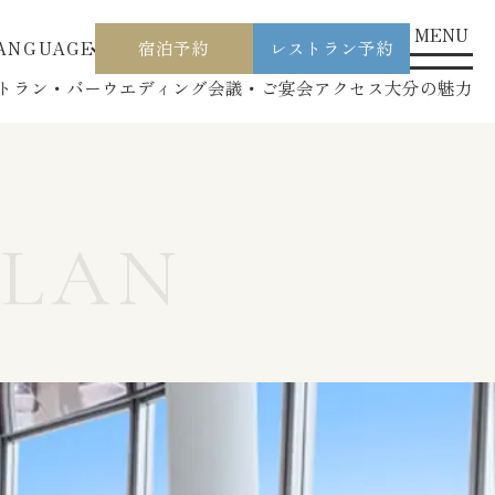
MENU
ANGUAGE
宿泊予約
レストラン予約
トラン・バー
ウエディング
会議・ご宴会
アクセス
大分の魅力
PLAN