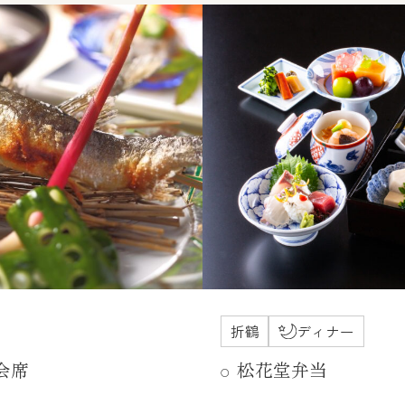
折鶴
ディナー
会席
松花堂弁当