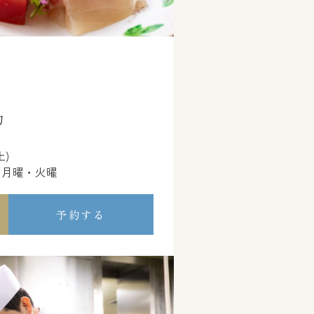
約
土)
・月曜・火曜
予約する