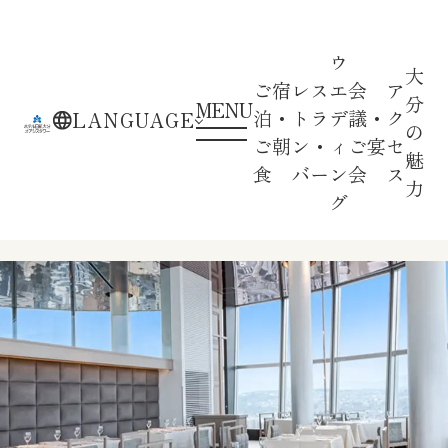
ウ
大
ご宿
レス
エ
会
ア
分
MENU
RESTAURANT
泊・
トラ
デ
議・
ク
LANGUAGE
の
ご朝
ン・
ィ
ご宴
セ
魅
食
バー
ン
会
ス
PLAN
力
グ
レストランプラン