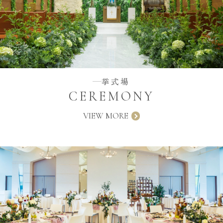
挙式場
CEREMONY
VIEW MORE