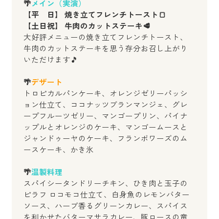
🌴
メイン（実演）
【平 日】 焼き立てフレンチトースト🍞
【土日祝】 牛肉のカットステーキ🥩
大好評メニューの焼き立てフレンチトースト、
牛肉のカットステーキを思う存分お召し上がり
いただけます🎵
🌴
デザート
トロピカルパンケーキ、オレンジゼリーパッシ
ョン仕立て、ココナッツブランマンジェ、グレ
ープフルーツゼリー、マンゴープリン、パイナ
ップルとオレンジのケーキ、マンゴームースと
ジャンドゥーヤのケーキ、フランボワーズのム
ースケーキ、かき氷
🌴
温製料理
スパイシータンドリーチキン、ひき肉と玉子の
ピラフ ロコモコ仕立て、白身魚のレモンバター
ソース、ハーブ香るグリーンカレー、スパイス
を利かせたバターマサラカレー、豚ロースの竜