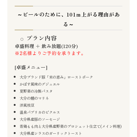
～ビールのために、101ｍ上がる理由があ
る～
プラン内容
卓盛料理 ＋ 飲み放題(120分)
※2名様よりご予約を承ります。
[卓盛メニュー]
大分ブランド豚「米の恵み」
ローストポーク
かぼす風味のグジュエル
夏野菜の冷製パスタ
大分の鱧のマリネ
洋風枝豆
温泉パプリカのピクルス
大分県産豚のソーセージ
若鶏もも肉と大分県産野菜のブロシェット仕立て(メイン料理)
大分県産シラスのガーリックトースト