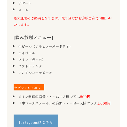
デザート
コーヒー
※大皿でのご提供となります。取り分けはお客様自身でお願いい
たします。
[飲み放題メニュー]
生ビール（アサヒスーパードライ）
ハイボール
ワイン（赤・白）
ソフトドリンク
ノンアルコールビール
オプションメニュー
メイン料理の増量・・・お一人様 プラス
500円
「牛ロースステーキ」の追加・・・お一人様 プラス
1,000円
Instagramはこちら