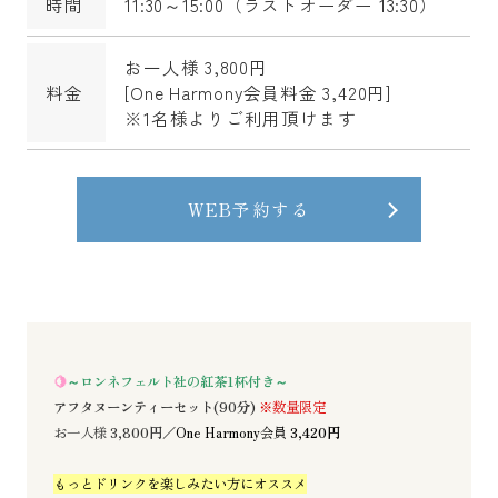
時間
11:30～15:00（ラストオーダー 13:30）
お一人様 3,800円
料金
[One Harmony会員料金 3,420円]
※1名様よりご利用頂けます
WEB予約する
🍋
～ロンネフェルト社の紅茶1杯付き～
アフタヌーンティーセット(90分)
※数量限定
お一人様
3,800円
／
One Harmony会員
3,420円
もっとドリンクを楽しみたい方にオススメ