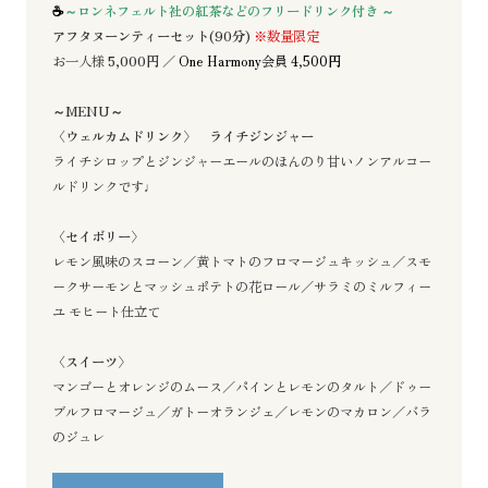
☕
～ロンネフェルト社の紅茶などのフリードリンク付き ～
アフタヌーンティーセット(90分)
※数量限定
お一人様
5,000円 ／
One Harmony会員 4,500
円
～MENU～
〈ウェルカムドリンク〉 ライチジンジャー
ライチシロップとジンジャーエールのほんのり甘いノンアルコー
ルドリンクです♩
〈セイボリー〉
レモン風味のスコーン／黄トマトのフロマージュキッシュ／スモ
ークサーモンとマッシュポテトの花ロール／サラミのミルフィー
ユ モヒート仕立て
〈スイーツ〉
マンゴーとオレンジのムース／パインとレモンのタルト／ドゥー
ブルフロマージュ／ガトーオランジェ／レモンのマカロン／バラ
のジュレ