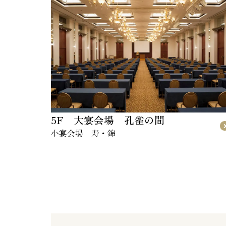
5F 大宴会場 孔雀の間
小宴会場 寿・錦