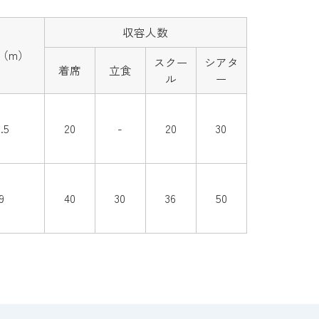
収容人数
（m）
スクー
シアタ
着席
立食
ル
ー
.5
20
-
20
30
9
40
30
36
50