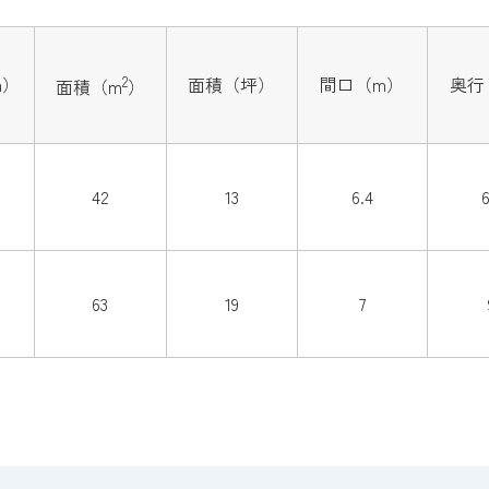
2
m）
面積（坪）
間口（m）
奥行
面積（m
）
42
13
6.4
6
63
19
7