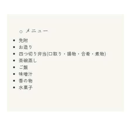
メニュー
先附
お造り
四つ切り弁当(口取り・揚物・合肴・煮物)
茶碗蒸し
ご飯
味噌汁
香の物
水菓子