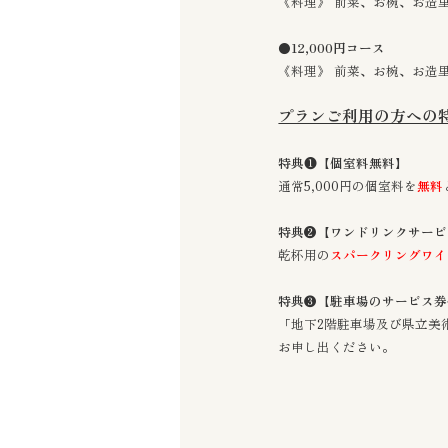
《料理》 前菜、お椀、お造
●
12,000円コース
《料理》 前菜、お椀、お造
プランご利用の方への特
特典❶【個室料無料】
通常5,000円の個室料を
無料
特典❷【
ワンドリンクサービ
乾杯用の
スパークリングワイ
特典❸【駐車場のサービス券
「地下2階駐車場及び県立美
お申し出ください。