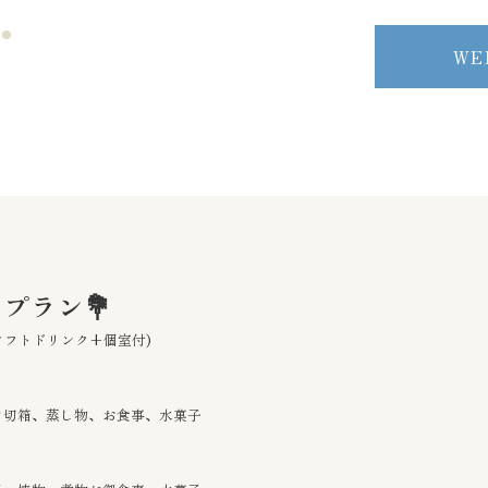
WE
プラン💐
ソフトドリンク+個室付)
ツ切箱、蒸し物、お食事、水菓子