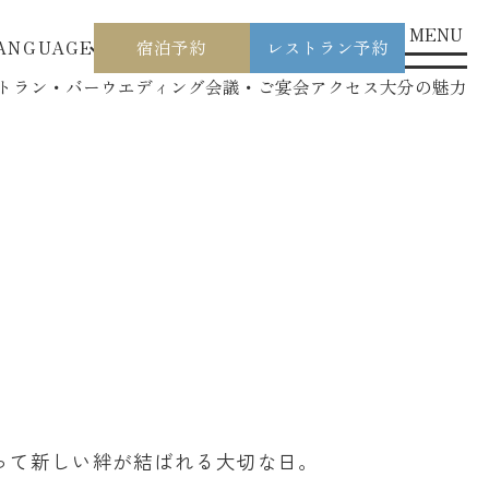
MENU
ANGUAGE
宿泊予約
レストラン予約
トラン・バー
ウエディング
会議・ご宴会
アクセス
大分の魅力
って新しい絆が結ばれる大切な日。