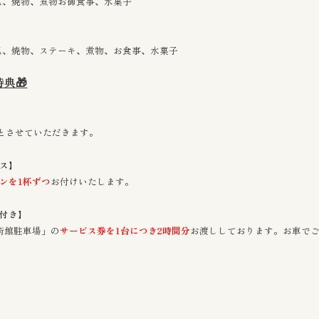
里、焼物、煮物お御食事、水菓子
里、焼物、ステーキ、煮物、お食事、水菓子
典🎁
とさせていただきます。
ス】
ンを1杯ずつ
お付けいたします。
付き】
術館駐車場」の
サービス券を1台につき2時間分
お渡ししております。お車で