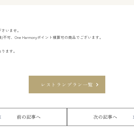
下さいませ。
特典)不可、One Harmonyポイント積算可の商品でございます。
。
おります。
レストランプラン一覧
前の記事へ
次の記事へ