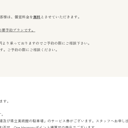
客様は、個室料金を
無料
とさせていただきます。
の要予約プランです。
00円より承っておりますのでご予約の際にご相談下さい。
す。ご予約の際にご相談ください。
ます。
す。
車場及び県立美術館の駐車場」のサービス券がございます。スタッフへお申し
特典)不可、One Harmonyポイント積算可の商品でございます。