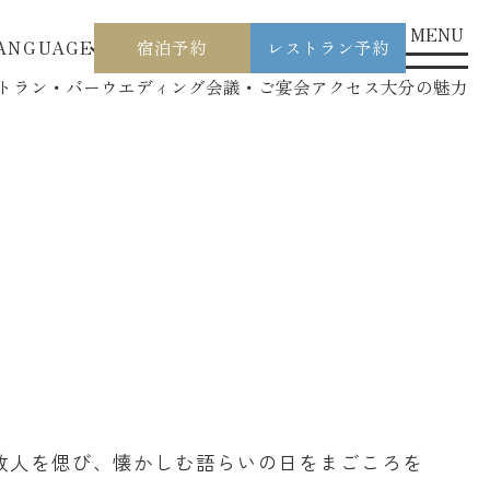
MENU
ANGUAGE
宿泊予約
レストラン予約
トラン・バー
ウエディング
会議・ご宴会
アクセス
大分の魅力
故人を偲び、懐かしむ語らいの日をまごころを