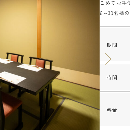
こめてお手
6～30名
期間
時間
料金