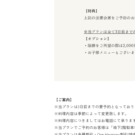
【特典】
上記の法要会席をご予約のお
※当プランは全て3日前まで
【オプション】
・陰膳をご所望の際は2,0
・お子様メニューもございま
【ご案内】
※当プランは3日前までの要予約となっており
※料理内容は季節によって変更致します。
※料理内容につきましてはお電話にて承りま
※当プランでご予約のお客様は「地下2階駐
※当プランは各種割引・One Harmony割引(