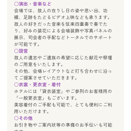
○演出・音楽など
会場では、故人の在りし日の姿や思い出、功
績、足跡をたどるビデオ上映なども承ります。
故人の好きだった音楽を弦楽四重奏で奏でた
り、好みの装花による会場装飾や写真パネルの
展示、司会者の手配などトータルでのサポート
が可能です。
○設営
故人の遺志やご遺族の希望に応じた献花や祭壇
のご用意をいたします。
その他、会場レイアウトなど打ち合わせに沿っ
てご提案させていただきます。
○衣裳・更衣室・着付
ホテルには「貸衣装室」やご参列のお客様用の
「一般更衣室」もございます。
美容着付のご手配も可能で、とても便利にご利
用いただけます。
○その他
お引き物やご案内状等の準備のお手伝いも可能