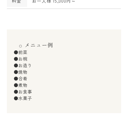
料金
お一人様 15,000円～
メニュー例
●前菜
●お椀
●お造り
●焼物
●合肴
●煮物
●お食事
●水菓子